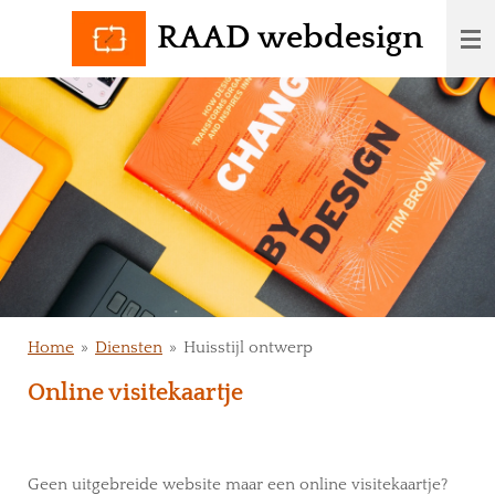
Ga
RAAD webdesign
direct
naar
de
hoofdinhoud
Home
»
Diensten
»
Huisstijl ontwerp
Online visitekaartje
Geen uitgebreide website maar een online visitekaartje?