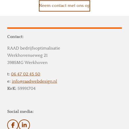
Neem contact met ons op
Contact:
RAAD bedrijfsoptimalisatie
Werkhovenseweg 21
3985MG Werkhoven
t:
06 47 02 45 50
e:
info@raadwebdesign.nl
KvK:
59991704
Social media:
F
L