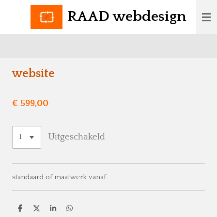
Ga
RAAD webdesign
direct
naar
de
hoofdinhoud
website
€ 599,00
Uitgeschakeld
standaard of maatwerk vanaf
D
D
S
D